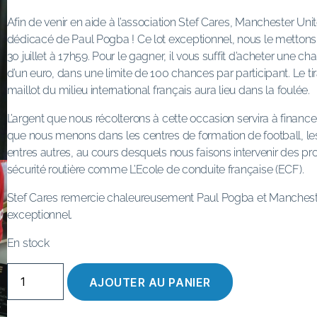
Afin de venir en aide à l’association Stef Cares, Manchester Unit
dédicacé de Paul Pogba ! Ce lot exceptionnel, nous le mettons 
30 juillet à 17h59. Pour le gagner, il vous suffit d’acheter un
d’un euro, dans une limite de 100 chances par participant. Le t
maillot du milieu international français aura lieu dans la foulée.
L’argent que nous récolterons à cette occasion servira à financer 
que nous menons dans les centres de formation de football, les
entres autres, au cours desquels nous faisons intervenir des pro
sécurité routière comme L’Ecole de conduite française (ECF).
Stef Cares remercie chaleureusement Paul Pogba et Mancheste
exceptionnel.
En stock
quantité
AJOUTER AU PANIER
de
Le
maillot