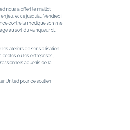
ed nous a offert le maillot
en jeu, et ce jusqu’au Vendredi
e chance contre la modique somme
irage au sort du vainqueur du
les ateliers de sensibilisation
 écoles ou les entreprises,
fessionnels aguerris de la
r United pour ce soutien