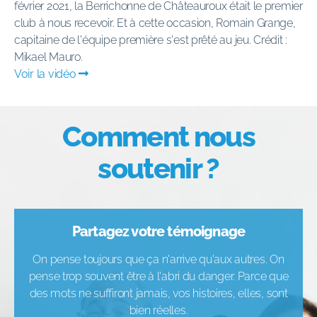
février 2021, la Berrichonne de Châteauroux était le premier
club à nous recevoir. Et à cette occasion, Romain Grange,
capitaine de l'équipe première s'est prêté au jeu. Crédit :
Mikael Mauro.
Voir la vidéo
Comment nous
soutenir ?
Partagez votre témoignage
On pense toujours que ça n'arrive qu'aux autres. On
pense trop souvent être à l'abri du danger. Parce que
des mots ne suffiront jamais, vos histoires, elles, sont
bien réelles.