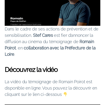
Dans le cadre de ses actions de prévention et de
sensibilisation,
Stef Cares
est fier d’annoncer la
diffusion au cinéma du témoignage de
Romain
Poirot
, en
collaboration avec la Préfecture de la
Loire
.
Découvrez la vidéo
La vidéo du témoignage de Romain Poirot est
disponible en ligne. Vous pouvez la découvrir en
cliquant sur le lien ci-dessous