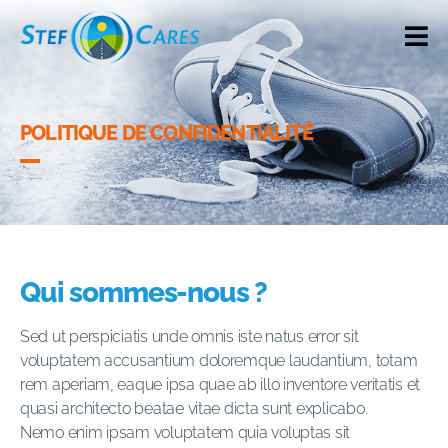
POLITIQUE DE CONFIDENTIALITÉ
Qui sommes-nous ?
Sed ut perspiciatis unde omnis iste natus error sit
voluptatem accusantium doloremque laudantium, totam
rem aperiam, eaque ipsa quae ab illo inventore veritatis et
quasi architecto beatae vitae dicta sunt explicabo.
Nemo enim ipsam voluptatem quia voluptas sit